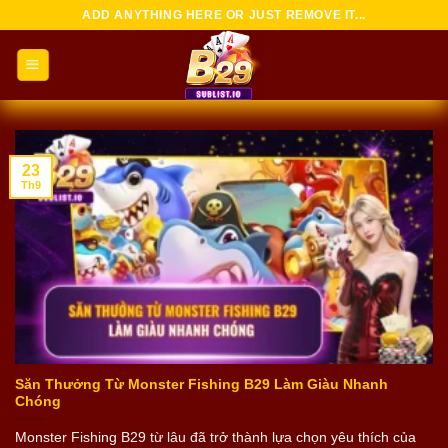
Chuyển
ADD ANYTHING HERE OR JUST REMOVE IT...
đến
nội
dung
23
Th9
Săn Thưởng Từ Monster Fishing B29 Làm Giàu Nhanh
Chóng
Monster Fishing B29 từ lâu đã trở thành lựa chọn yêu thích của