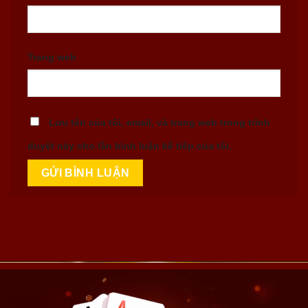
Trang web
Lưu tên của tôi, email, và trang web trong trình
duyệt này cho lần bình luận kế tiếp của tôi.