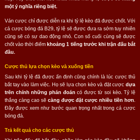
một ý nghĩa riêng biệt.
Ván cược chỉ được diễn ra khi tỷ lệ kèo đã được chốt. Với
cá cược bóng đá B29, tỷ lệ sẽ được đưa ra sớm tuy nhiên
cũng sẽ có sự dao động nhỏ. Con số cuối cùng sẽ được
chốt vào thời điểm
khoảng 1 tiếng trước khi trận đấu bắt
đầu.
Cược thủ lựa chọn kèo và xuống tiền
Sau khi tỷ lệ đã được ấn định cũng chính là lúc cược thủ
bắt tay vào làm việc. Họ sẽ lựa chọn kèo và đặt cược
dựa
trên chính những phán đoán
có được từ soi kèo. Tỷ lệ
thắng càng cao sẽ
càng được đặt cược nhiều tiền hơn
.
Đây được xem như bước quan trọng nhất trong cá cược
bóng đá.
Trả kết quả cho các cược thủ