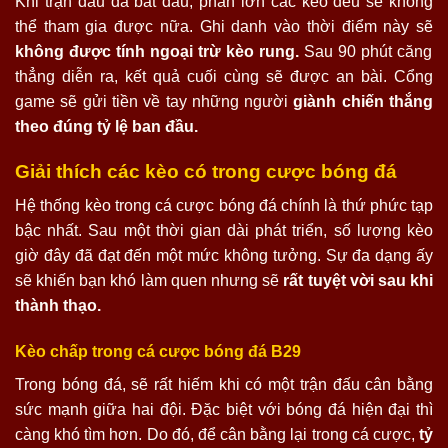
Khi trận đấu đã bắt đầu, phần lớn các kèo đều sẽ không
thể tham gia được nữa. Ghi danh vào thời điểm này sẽ
không được tính ngoại trừ kèo rung.
Sau 90 phút căng
thẳng diễn ra, kết quả cuối cùng sẽ được an bài. Cổng
game sẽ gửi tiền về tay những người
giành chiến thắng
theo đúng tỷ lệ ban đầu.
Giải thích các kèo có trong cược bóng đá
Hệ thống kèo trong cá cược bóng đá chính là thứ phức tạp
bậc nhất. Sau một thời gian dài phát triển, số lượng kèo
giờ đây đã đạt đến một mức không tưởng. Sự đa dạng ấy
sẽ khiến bạn khó làm quen nhưng sẽ
rất tuyệt vời sau khi
thành thạo.
Kèo chấp trong cá cược bóng đá B29
Trong bóng đá, sẽ rất hiếm khi có một trận đấu cân bằng
sức mạnh giữa hai đội. Đặc biệt với bóng đá hiện đại thì
càng khó tìm hơn. Do đó, để cân bằng lại trong cá cược,
tỷ