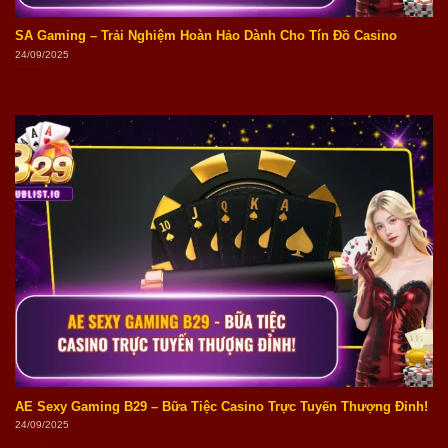
SA Gaming – Trải Nghiệm Hoàn Hảo Dành Cho Tín Đồ Casino
24/09/2025
AE Sexy Gaming B29 – Bữa Tiệc Casino Trực Tuyến Thượng Đỉnh!
24/09/2025