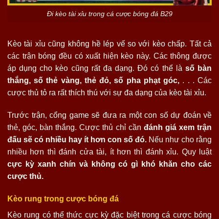
Đi kèo tài xỉu trong cá cược bóng đá B29
Kèo tài xỉu cũng không hề lép vế so với kèo chấp. Tất cả
các trận bóng đều có xuất hiện kèo này. Các thông được
áp dụng cho kèo cũng rất đa dạng. Đó có thể là
số bàn
thắng, số thẻ vàng, thẻ đỏ, số pha phạt góc,
. . . Các
cược thủ tỏ ra rất thích thú với sự đa dạng của kèo tài xỉu.
Trước trận, cổng game sẽ đưa ra một con số dự đoán về
thẻ, góc, bàn thắng. Cược thủ chỉ cần
đánh giá xem trận
đấu sẽ có nhiều hay ít hơn con số đó.
Nếu như cho rằng
nhiều hơn thì đánh cửa tài, ít hơn thì đánh xỉu. Quy luật
cực kỳ xanh chín và không có gì khó khăn cho các
cược thủ.
Kèo rung trong cược bóng đá
Kèo rung có thể thức cực kỳ đặc biệt trong cá cược bóng