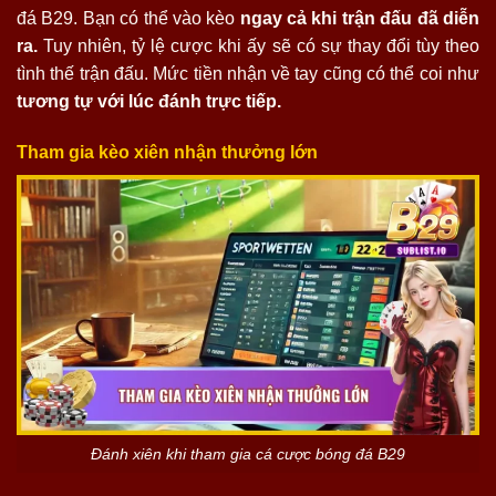
đá B29. Bạn có thể vào kèo
ngay cả khi trận đấu đã diễn
ra.
Tuy nhiên, tỷ lệ cược khi ấy sẽ có sự thay đổi tùy theo
tình thế trận đấu. Mức tiền nhận về tay cũng có thể coi như
tương tự với lúc đánh trực tiếp.
Tham gia kèo xiên nhận thưởng lớn
Đánh xiên khi tham gia cá cược bóng đá B29