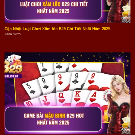
Cập Nhật Luật Chơi Xâm lốc B29 Chi Tiết Nhất Năm 2025
24/09/2025