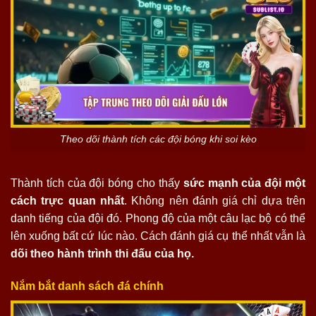
Theo dõi thành tích các đội bóng khi soi kèo
Thành tích của đội bóng cho thấy
sức mạnh của đội một
cách trực quan nhất
. Không nên đánh giá chỉ dựa trên
danh tiếng của đội đó. Phong độ của một câu lạc bộ có thể
lên xuống bất cứ lúc nào. Cách đánh giá cụ thể nhất vẫn là
dõi theo hành trình thi đấu của họ.
Nắm bắt danh sách đá chính