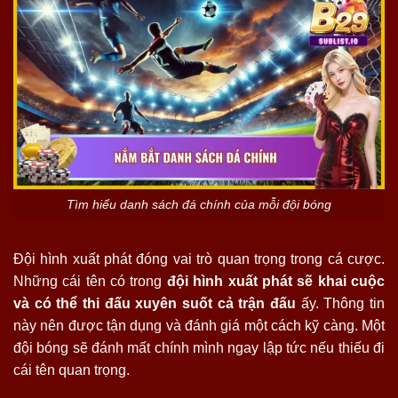
Tìm hiểu danh sách đá chính của mỗi đội bóng
Đội hình xuất phát đóng vai trò quan trọng trong cá cược.
Những cái tên có trong
đội hình xuất phát sẽ khai cuộc
và có thể thi đấu xuyên suốt cả trận đấu
ấy. Thông tin
này nên được tận dụng và đánh giá một cách kỹ càng. Một
đội bóng sẽ đánh mất chính mình ngay lập tức nếu thiếu đi
cái tên quan trọng.